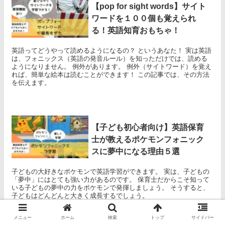
【pop for sight words】サイト
ワードを１００個も覚えられ
る！英語知育おもちゃ！
英語ってどうやって読めるようになるの？ というあなた！ 実は英語
は、フォニックス（英語の発音ルール）を知っただけでは、読める
ようになりません。 例外があります。 例外（サイトワード）を覚え
れば、簡単な絵本は読むことができます！ この記事では、その方法
を伝えます。
【子ども初心者向け】英語保育
士が教えるポケモンフォニック
スに夢中になる理由５選
子どもの大好きなポケモンで英語学習ができます。 実は、子どもの
「夢中」にはとても強い力があるのです。 保育士だからこそ知って
いる子どもの夢中の力をポケモンで発揮しましょう。 そうすると、
子どもはどんどんと大きく成長するでしょう。
メニュー
ホーム
検索
トップ
サイドバー