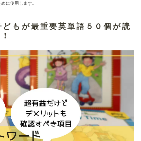
ために使用します。
子どもが最重要英単語５０個が読
介！